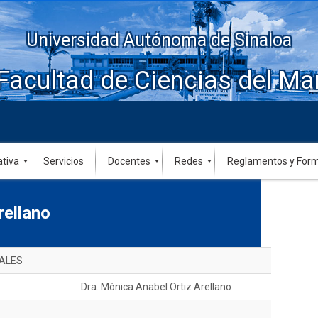
Universidad Autónoma de Sinaloa
Facultad de Ciencias del Ma
ativa
Servicios
Docentes
Redes
Reglamentos y For
rellano
ALES
Dra. Mónica Anabel Ortiz Arellano