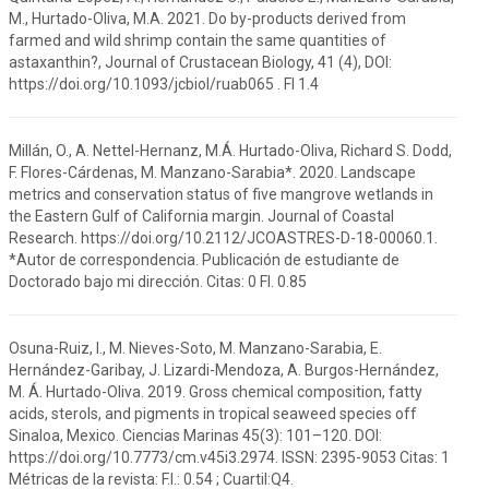
M., Hurtado-Oliva, M.A. 2021. Do by-products derived from
farmed and wild shrimp contain the same quantities of
astaxanthin?, Journal of Crustacean Biology, 41 (4), DOI:
https://doi.org/10.1093/jcbiol/ruab065 . FI 1.4
Millán, O., A. Nettel-Hernanz, M.Á. Hurtado-Oliva, Richard S. Dodd,
F. Flores-Cárdenas, M. Manzano-Sarabia*. 2020. Landscape
metrics and conservation status of five mangrove wetlands in
the Eastern Gulf of California margin. Journal of Coastal
Research. https://doi.org/10.2112/JCOASTRES-D-18-00060.1.
*Autor de correspondencia. Publicación de estudiante de
Doctorado bajo mi dirección. Citas: 0 FI. 0.85
Osuna-Ruiz, I., M. Nieves-Soto, M. Manzano-Sarabia, E.
Hernández-Garibay, J. Lizardi-Mendoza, A. Burgos-Hernández,
M. Á. Hurtado-Oliva. 2019. Gross chemical composition, fatty
acids, sterols, and pigments in tropical seaweed species off
Sinaloa, Mexico. Ciencias Marinas 45(3): 101–120. DOI:
https://doi.org/10.7773/cm.v45i3.2974. ISSN: 2395-9053 Citas: 1
Métricas de la revista: F.I.: 0.54 ; Cuartil:Q4.