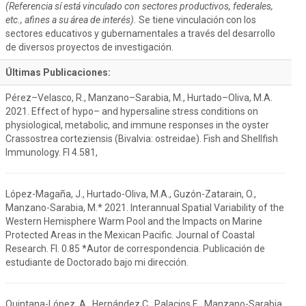
(Referencia sí está vinculado con sectores productivos, federales,
etc., afines a su área de interés).
Se tiene vinculación con los
sectores educativos y gubernamentales a través del desarrollo
de diversos proyectos de investigación.
Últimas Publicaciones:
Pérez–Velasco, R., Manzano–Sarabia, M., Hurtado–Oliva, M.A.
2021. Effect of hypo– and hypersaline stress conditions on
physiological, metabolic, and immune responses in the oyster
Crassostrea corteziensis (Bivalvia: ostreidae). Fish and Shellfish
Immunology. FI 4.581,
López-Magaña, J., Hurtado-Oliva, M.A., Guzón-Zatarain, O.,
Manzano-Sarabia, M.* 2021. Interannual Spatial Variability of the
Western Hemisphere Warm Pool and the Impacts on Marine
Protected Areas in the Mexican Pacific. Journal of Coastal
Research. FI. 0.85 *Autor de correspondencia. Publicación de
estudiante de Doctorado bajo mi dirección.
Quintana-López, A., Hernández C., Palacios E., Manzano-Sarabia,