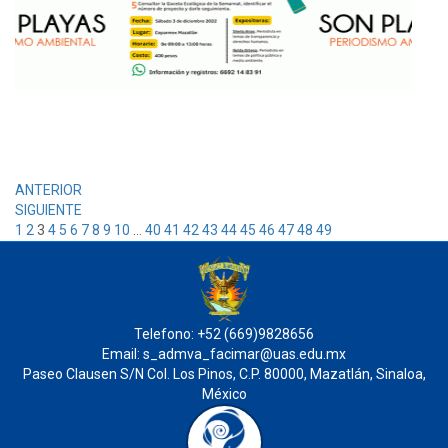
ANTERIOR
SIGUIENTE
1
2
3
4
5
6
7
8
9
10
…
40
41
42
43
44
45
46
47
48
49
Telefono: +52 (669)9828656
Email: s_admva_facimar@uas.edu.mx
Paseo Clausen S/N Col. Los Pinos, C.P. 80000, Mazatlán, Sinaloa,
México